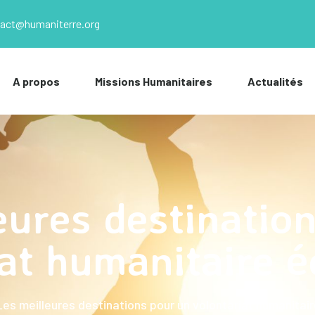
act@humaniterre.org
A propos
Missions Humanitaires
Actualités
eures destinatio
iat humanitaire é
Les meilleures destinations pour un volontariat humanitai