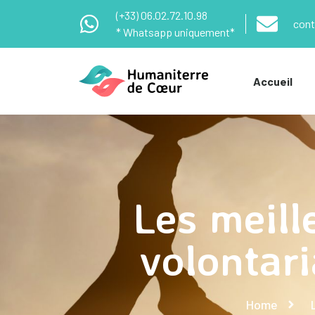
(+33) 06.02.72.10.98
cont
* Whatsapp uniquement*
Accueil
Les meill
volontar
Home