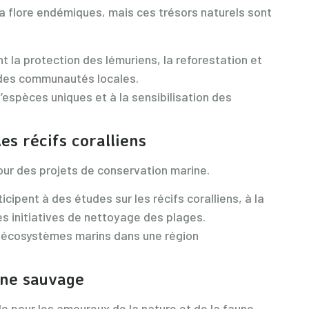
a flore endémiques, mais ces trésors naturels sont
t la protection des lémuriens, la reforestation et
 des communautés locales.
espèces uniques et à la sensibilisation des
es récifs coralliens
our des projets de conservation marine.
cipent à des études sur les récifs coralliens, à la
es initiatives de nettoyage des plages.
s écosystèmes marins dans une région
une sauvage
e pour les amoureux de la nature et de la faune.