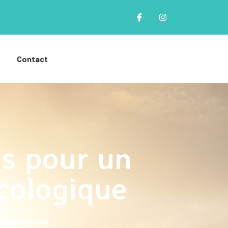
Contact
ns pour un
cologique
re écologique